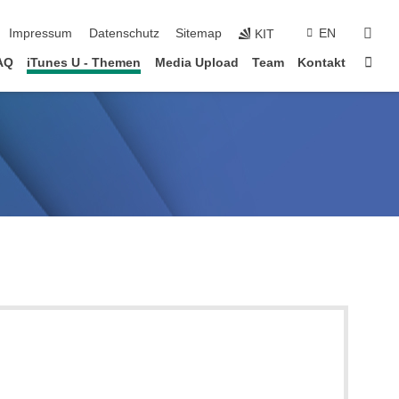
suc
Impressum
Datenschutz
Sitemap
EN
KIT
Star
AQ
iTunes U - Themen
Media Upload
Team
Kontakt